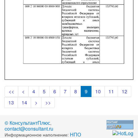
<<
<
4
5
6
7
8
9
10
11
12
13
14
>
>>
© КонсультантПлюс
,
contact@consultant.ru
НПО
Информационное наполнение: